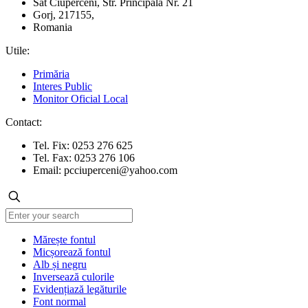
Sat Ciuperceni, Str. Principala Nr. 21
Gorj, 217155,
Romania
Utile:
Primăria
Interes Public
Monitor Oficial Local
Contact:
Tel. Fix: 0253 276 625
Tel. Fax: 0253 276 106
Email:
pcciuperceni@yahoo.com
Mărește fontul
Micșorează fontul
Alb și negru
Inversează culorile
Evidențiază legăturile
Font normal