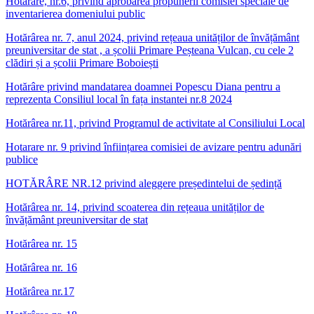
Hotărâre, nr.6, privind aprobarea propunerii comisiei speciale de
inventarierea domeniului public
Hotărârea nr. 7, anul 2024, privind rețeaua unităților de învățământ
preuniversitar de stat , a școlii Primare Peșteana Vulcan, cu cele 2
clădiri și a școlii Primare Boboiești
Hotărâre privind mandatarea doamnei Popescu Diana pentru a
reprezenta Consiliul local în fața instantei nr.8 2024
Hotărârea nr.11, privind Programul de activitate al Consiliului Local
Hotarare nr. 9 privind înființarea comisiei de avizare pentru adunări
publice
HOTĂRÂRE NR.12 privind aleggere președintelui de ședință
Hotărârea nr. 14, privind scoaterea din rețeaua unităților de
învățământ preuniversitar de stat
Hotărârea nr. 15
Hotărârea nr. 16
Hotărârea nr.17