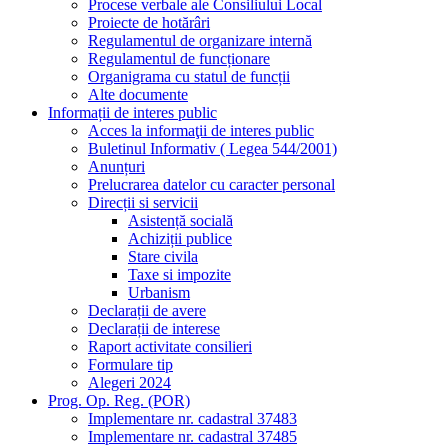
Procese verbale ale Consiliului Local
Proiecte de hotărâri
Regulamentul de organizare internă
Regulamentul de funcționare
Organigrama cu statul de funcții
Alte documente
Informații de interes public
Acces la informaţii de interes public
Buletinul Informativ ( Legea 544/2001)
Anunțuri
Prelucrarea datelor cu caracter personal
Direcții si servicii
Asistență socială
Achiziții publice
Stare civila
Taxe si impozite
Urbanism
Declarații de avere
Declarații de interese
Raport activitate consilieri
Formulare tip
Alegeri 2024
Prog. Op. Reg. (POR)
Implementare nr. cadastral 37483
Implementare nr. cadastral 37485