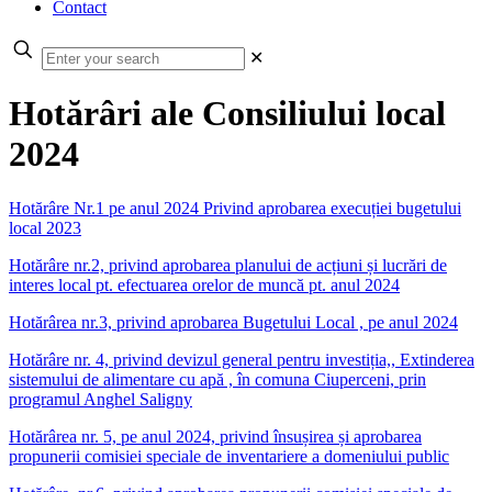
Contact
✕
Hotărâri ale Consiliului local
2024
Hotărâre Nr.1 pe anul 2024 Privind aprobarea execuției bugetului
local 2023
Hotărâre nr.2, privind aprobarea planului de acțiuni și lucrări de
interes local pt. efectuarea orelor de muncă pt. anul 2024
Hotărârea nr.3, privind aprobarea Bugetului Local , pe anul 2024
Hotărâre nr. 4, privind devizul general pentru investiția,, Extinderea
sistemului de alimentare cu apă , în comuna Ciuperceni, prin
programul Anghel Saligny
Hotărârea nr. 5, pe anul 2024, privind însușirea și aprobarea
propunerii comisiei speciale de inventariere a domeniului public