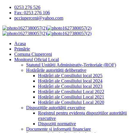
0253 276 526
Fax: 0253 276 106
pcciuperceni@yahoo.com
Acasa
Primărie
Comuna Ciuperceni
Monitorul Oficial Local
Statutul Unității Administrativ-Teritoriale (ROF)
Hotărârile autorității deliberative
Hotărâri ale Consiliului local 2025
Hotărâri ale Consiliului local 2024
Hotărâri ale Consiliului local 2023
Hotărâri ale Consiliului Local 2022
Hotărâri ale Consiliului Local 2021
Hotărâri ale Consiliului Local 2020
Dispozițiile autorității executive
Registrul pentru evidența dispozițiilor autorității
executive
Dispoziții normative
Documente și informații financiare