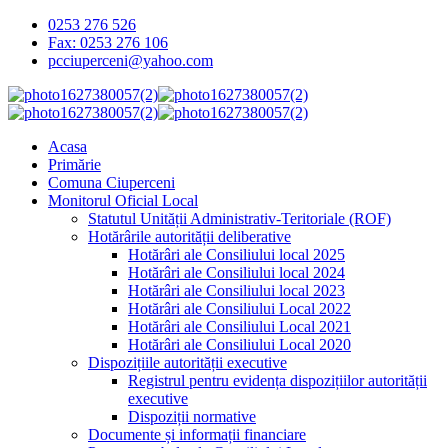
0253 276 526
Fax: 0253 276 106
pcciuperceni@yahoo.com
Acasa
Primărie
Comuna Ciuperceni
Monitorul Oficial Local
Statutul Unității Administrativ-Teritoriale (ROF)
Hotărârile autorității deliberative
Hotărâri ale Consiliului local 2025
Hotărâri ale Consiliului local 2024
Hotărâri ale Consiliului local 2023
Hotărâri ale Consiliului Local 2022
Hotărâri ale Consiliului Local 2021
Hotărâri ale Consiliului Local 2020
Dispozițiile autorității executive
Registrul pentru evidența dispozițiilor autorității
executive
Dispoziții normative
Documente și informații financiare