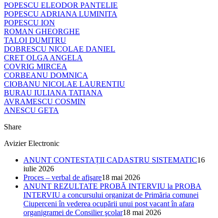
POPESCU ELEODOR PANTELIE
POPESCU ADRIANA LUMINITA
POPESCU ION
ROMAN GHEORGHE
TALOI DUMITRU
DOBRESCU NICOLAE DANIEL
CRET OLGA ANGELA
COVRIG MIRCEA
CORBEANU DOMNICA
CIOBANU NICOLAE LAURENTIU
BURAU IULIANA TATIANA
AVRAMESCU COSMIN
ANESCU GETA
Share
Avizier Electronic
ANUNT CONTESTAȚII CADASTRU SISTEMATIC
16
iulie 2026
Proces – verbal de afişare
18 mai 2026
ANUNT REZULTATE PROBĂ INTERVIU la PROBA
INTERVIU a concursului organizat de Primăria comunei
Ciuperceni în vederea ocupării unui post vacant în afara
organigramei de Consilier şcolar
18 mai 2026