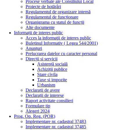
Procese verbale ale Consiliului Local
Proiecte de hotărâri
Regulamentul de organizare internă
Regulamentul de funcționare
Organigrama cu statul de funcții
Alte documente
Informații de interes public
Acces la informaţii de interes public
Buletinul Informativ ( Legea 544/2001)
Anunțuri
Prelucrarea datelor cu caracter personal
Direcții si servicii
Asistență socială
Achiziții publice
Stare civila
Taxe si impozite
Urbanism
Declarații de avere
Declarații de interese
Raport activitate consilieri
Formulare tip
Alegeri 2024
Prog. Op. Reg. (POR)
Implementare nr. cadastral 37483
Implementare nr. cadastral 37485