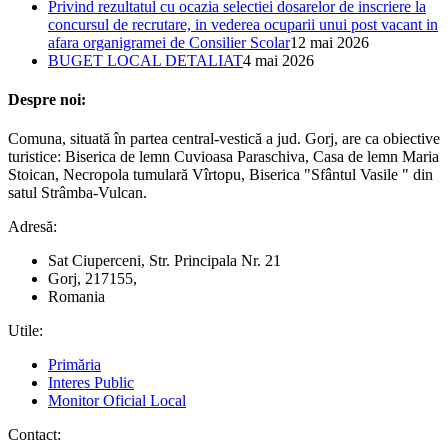
Privind rezultatul cu ocazia selectiei dosarelor de inscriere la
concursul de recrutare, in vederea ocuparii unui post vacant in
afara organigramei de Consilier Scolar
12 mai 2026
BUGET LOCAL DETALIAT
4 mai 2026
Despre noi:
Comuna, situată în partea central-vestică a jud. Gorj, are ca obiective
turistice: Biserica de lemn Cuvioasa Paraschiva, Casa de lemn Maria
Stoican, Necropola tumulară Vîrtopu, Biserica "Sfântul Vasile " din
satul Strâmba-Vulcan.
Adresă:
Sat Ciuperceni, Str. Principala Nr. 21
Gorj, 217155,
Romania
Utile:
Primăria
Interes Public
Monitor Oficial Local
Contact: