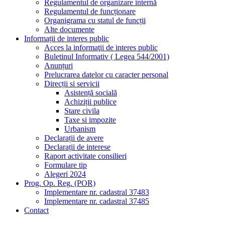
Regulamentul de organizare internă
Regulamentul de funcționare
Organigrama cu statul de funcții
Alte documente
Informații de interes public
Acces la informaţii de interes public
Buletinul Informativ ( Legea 544/2001)
Anunțuri
Prelucrarea datelor cu caracter personal
Direcții si servicii
Asistență socială
Achiziții publice
Stare civila
Taxe si impozite
Urbanism
Declarații de avere
Declarații de interese
Raport activitate consilieri
Formulare tip
Alegeri 2024
Prog. Op. Reg. (POR)
Implementare nr. cadastral 37483
Implementare nr. cadastral 37485
Contact