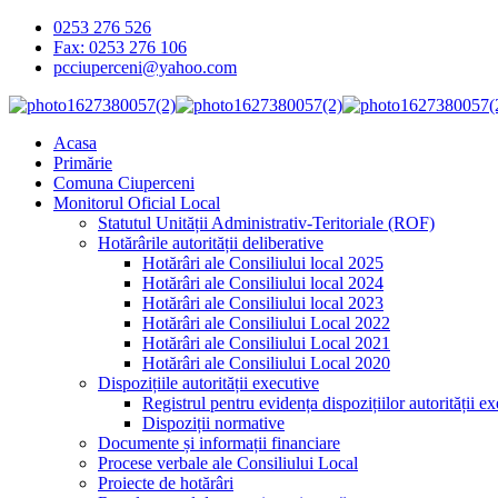
0253 276 526
Fax: 0253 276 106
pcciuperceni@yahoo.com
Acasa
Primărie
Comuna Ciuperceni
Monitorul Oficial Local
Statutul Unității Administrativ-Teritoriale (ROF)
Hotărârile autorității deliberative
Hotărâri ale Consiliului local 2025
Hotărâri ale Consiliului local 2024
Hotărâri ale Consiliului local 2023
Hotărâri ale Consiliului Local 2022
Hotărâri ale Consiliului Local 2021
Hotărâri ale Consiliului Local 2020
Dispozițiile autorității executive
Registrul pentru evidența dispozițiilor autorității e
Dispoziții normative
Documente și informații financiare
Procese verbale ale Consiliului Local
Proiecte de hotărâri