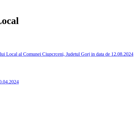
Local
iului Local al Comunei Ciupcrceni, Judetul Gorj in data de 12.08.2024
30.04.2024