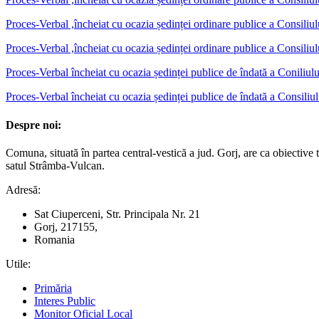
Proces-Verbal ,încheiat cu ocazia ședinței ordinare publice a Consili
Proces-Verbal ,încheiat cu ocazia ședinței ordinare publice a Consili
Proces-Verbal încheiat cu ocazia ședinței publice de îndată a Coniliul
Proces-Verbal încheiat cu ocazia ședinței publice de îndată a Consiliu
Despre noi:
Comuna, situată în partea central-vestică a jud. Gorj, are ca obiectiv
satul Strâmba-Vulcan.
Adresă:
Sat Ciuperceni, Str. Principala Nr. 21
Gorj, 217155,
Romania
Utile:
Primăria
Interes Public
Monitor Oficial Local